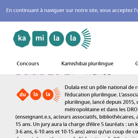
En continuant à naviguer sur notre site, vous acceptez l'
Aller au menu principal
Aller au contenu
Concours
Kamishibaï plurilingue
G
Dulala 26-27
France
Dulala est un pôle national de 
l’éducation plurilingue. L’assoc
plurilingue, lancé depuis 2015,
métropolitaine et dans les DR
(enseignant.e.s, acteurs associatifs, bibliothècaires
15 ans. Un jury aura la charge d’élire 5 lauréats : u
3-6 ans, 6-10 ans et 10-15 ans) ainsi qu’un coup de 