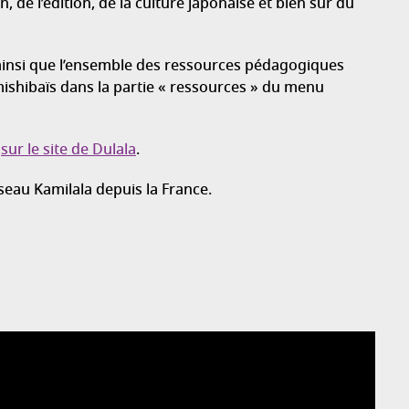
on, de l’édition, de la culture japonaise et bien sûr du
insi que l’ensemble des ressources pédagogiques
amishibaïs dans la partie « ressources » du menu
x
sur le site de Dulala
.
seau Kamilala depuis la France.