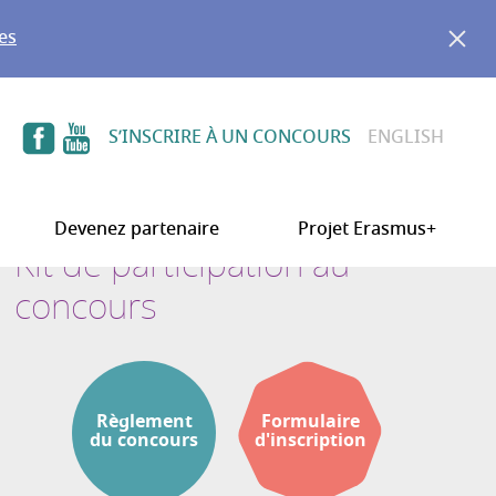
es
S’INSCRIRE À UN CONCOURS
ENGLISH
Devenez partenaire
Projet Erasmus+
Kit de participation au
concours
Règlement
Formulaire
du concours
d'inscription