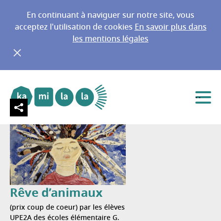
En continuant à naviguer sur notre site, vous
acceptez l'utilisation de cookies
En savoir plus dans
les mentions légales
Dulala
Aller au menu principal
Aller au contenu
Menu
Rêve d’animaux
(prix coup de coeur) par les élèves
UPE2A des écoles élémentaire G.