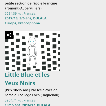
petite section de l'école Francine
Fromont (Aubervilliers)
6234,39 ko , Français
2017/18, 3/6 ans, DULALA,
Europe, Francophone
Little Blue et les
Yeux Noirs
[Prix 10-15 ans] Par les élèves de
6ème du collège Foch (Haguenau)
5904,71 ko , Français
10/15 ans, 2016/17, DULALA,