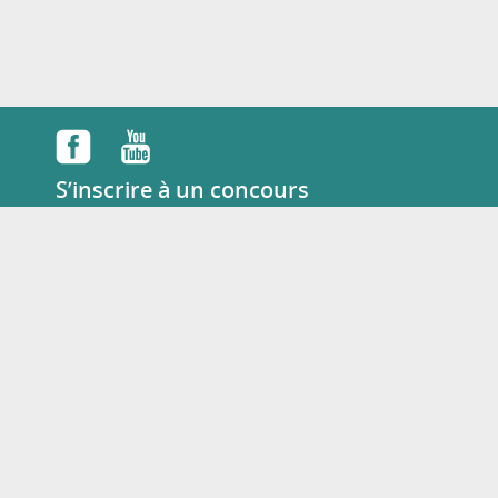
S’inscrire à un concours
English
Tél :
+33 07 49 88 12 62
Mail :
concours@dulala.fr
KAMILALA
DULALA Chez Mundo
47 Avenue Pasteur
93100 Montreuil France
Connexion
Contactez-nous