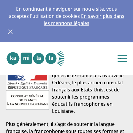
En continuant à naviguer sur notre site, vous
acceptez l'utilisation de cookies
En savoir plus dans
les mentions légales
Consulat général de France à la
Aller au menu principal
Aller au contenu
Nouvelle Orléans
Etats-Unis
Menu
Une des missions du Consulat
général de France à La Nouvelle
Orléans, le plus ancien consulat
français aux Etats-Unis, est de
soutenir les programmes
éducatifs francophones en
Louisiane.
Plus généralement, il s’agit de soutenir la langue
française, la francophonie sous toutes ses formes et