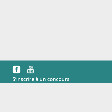
S’inscrire à un concours
English
Tél :
+33 07 49 88 12 62
Mail :
concours@dulala.fr
KAMILALA