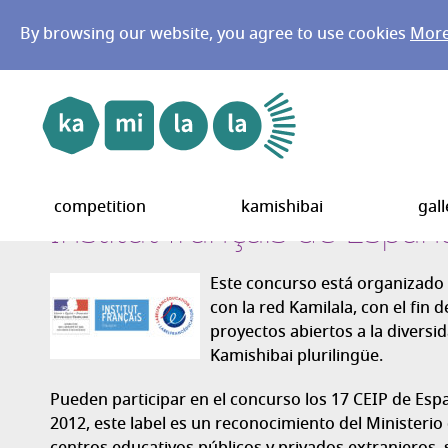
By browsing our website, you agree to use cookies
More 
Go to main menu
Go to content
competition
kamishibai
gall
Institut français de Españ
Este concurso está organizado p
con la red Kamilala, con el fin 
proyectos abiertos a la diversi
Kamishibai plurilingüe.
Pueden participar en el concurso los 17 CEIP de Es
2012, este label es un reconocimiento del Ministerio