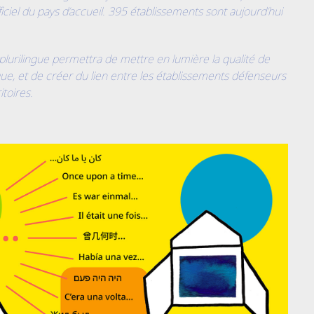
iel du pays d’accueil. 395 établissements sont aujourd’hui
lurilingue permettra de mettre en lumière la qualité de
ique, et de créer du lien entre les établissements défenseurs
itoires.