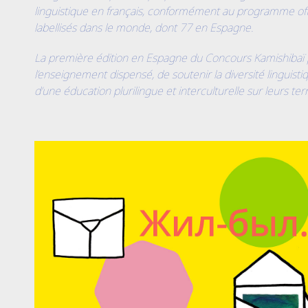
linguistique en français, conformément au programme offic
labellisés dans le monde, dont 77 en Espagne.
La première édition en Espagne du Concours Kamishibaï p
l’enseignement dispensé, de soutenir la diversité linguist
d’une éducation plurilingue et interculturelle sur leurs terr