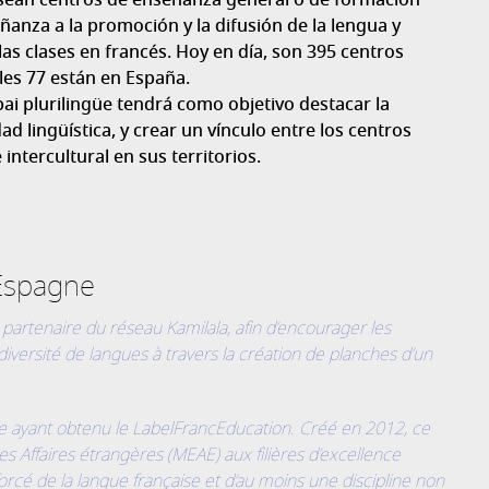
, sean centros de enseñanza general o de formación
anza a la promoción y la difusión de la lengua y
as clases en francés. Hoy en día, son 395 centros
les 77 están en España.
i plurilingüe tendrá como objetivo destacar la
ad lingüística, y crear un vínculo entre los centros
ntercultural en sus territorios.
Espagne
, partenaire du réseau Kamilala, afin d’encourager les
diversité de langues à travers la création de planches d’un
e ayant obtenu le LabelFrancEducation. Créé en 2012, ce
des Affaires étrangères (MEAE) aux filières d’excellence
cé de la langue française et d’au moins une discipline non