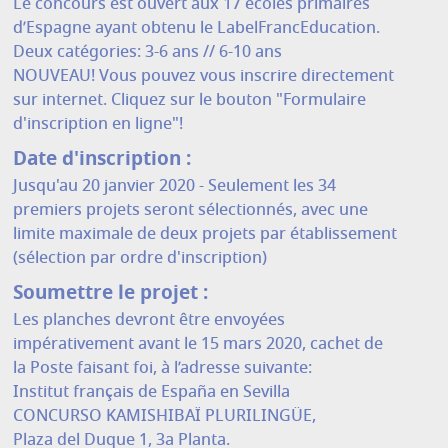
Le concours est ouvert aux 17 écoles primaires
d’Espagne ayant obtenu le LabelFrancEducation.
Deux catégories: 3-6 ans // 6-10 ans
NOUVEAU! Vous pouvez vous inscrire directement
sur internet. Cliquez sur le bouton "Formulaire
d'inscription en ligne"!
Date d'inscription :
Jusqu'au 20 janvier 2020 - Seulement les 34
premiers projets seront sélectionnés, avec une
limite maximale de deux projets par établissement
(sélection par ordre d'inscription)
Soumettre le projet :
Les planches devront être envoyées
impérativement avant le 15 mars 2020, cachet de
la Poste faisant foi, à l’adresse suivante:
Institut français de España en Sevilla
CONCURSO KAMISHIBAÏ PLURILINGÜE,
Plaza del Duque 1, 3a Planta.