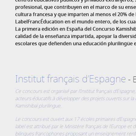
centros educativos públicos y privados extranjeros
profesional, que contribuyen en el marco de su enseñ
cultura francesa y que imparten al menos el 20% de l
LabelFrancÉducation en el mundo entero, de los cua
La primera edición en España del Concurso Kamishiba
calidad de la enseñanza impartida, apoyar la diversid
escolares que defienden una educación plurilingüe e i
Institut français d’Espagne
Ce concours est organisé par l’Institut français d’Espagne
acteurs éducatifs à développer des projets ouverts sur la 
Kamishibaï plurilingue.
Le concours est ouvert aux 17 écoles primaires d’Espagn
label est attribué par le Ministère français de l’Europe et 
bilingues francophones proposant un enseignement renfor