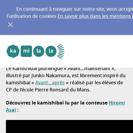
En continuant à naviguer sur notre site, vous accep
l'utilisation de cookies
En savoir plus dans les mentions 
Kamishibaï plurilingue « Avant…
Aller au menu principal
Aller au contenu
maintenant »
Le Kamishibaï plurilingue « Avant…maintenant »,
illustré par Junko Nakamura, est librement inspiré du
kamishibaï «
Avant…après
» réalisé par les élèves de
CP de l’école Pierre Ronsard du Mans.
Découvrez le kamishibaï lu par la conteuse
Hiromi
Asai
: