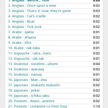
1.
Anglais : Before… now
0:03
2.
Anglais : Once upon a time
0:02
3.
Anglais : That’s it’ now, they’re gone
0:03
4.
Anglais : Cat’s cradle
0:02
5.
Anglais : Boat
0:02
6.
Anglais : Tick tock
0:02
7.
Arabe : qabla
0:01
8.
Arabe : al'aana
0:02
9.
Arabe : éfrit
0:01
10.
Arabe : tak-taka
0:01
11.
Ingouche : ralra...hanz
0:02
12.
Ingouche : tak-tak
0:01
13.
Inuktitut : sivullimi...ullumi
0:04
14.
Inuktitut : ayaraaq
0:02
15.
Inuktitut : nanuq
0:01
16.
Japonais : Mae...ima
0:02
17.
Japonais : mukashi mukashi
0:02
18.
Japonais : yokaï
0:02
19.
Japonais : tchiku-taku
0:02
20.
Poitevin : Avant...asteùre
0:02
21.
Poitevin : comptine Le Petit Osia
1:14