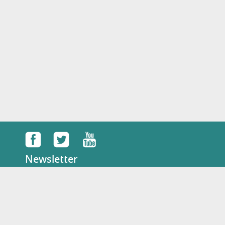
Newsletter
Français
Tel: :
+33 07 49 88 12 62
E-mail:
concours@dulala.fr
KAMILALA