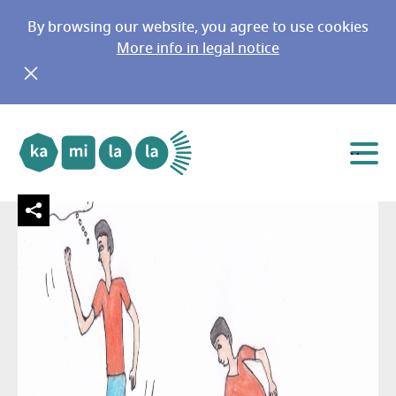
By browsing our website, you agree to use cookies
More info in legal notice
Ιλιγγιώδης η ταχύτητα όλων γύρω
Go to main menu
Go to content
μου! Προφταίνω; Φοβάμαι!
Menu