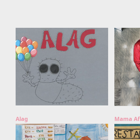
Alag
Mama Af