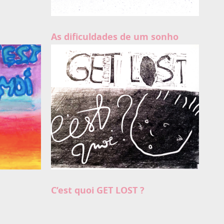
As dificuldades de um sonho
C’est quoi GET LOST ?