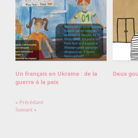
Un français en Ukraine : de la
Deux gou
guerre à la paix
« Précédant
Suivant »